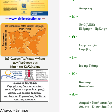
Διατροφή
~ Ε ~
---
www. civilprotection.gr
---
Έιτζ (AIDS)
Εξάρτηση - Πρόληψη
~ Θ ~
Θερμοπληξία
Θόρυβος
~ Ι ~
Εκδηλώσεις Τιμής και Μνήμης
των Πεσόντων στη
Ιός της Γρίπης
Μάχη της Καλλίπολης
~ Κ ~
Κάπνισμα
Κουνούπια
~ Λ ~
Λοιμώδη Νοσήματα: Άγνο
Λύματα - Σκουπίδια: Για
Λήμνος - Lemnos