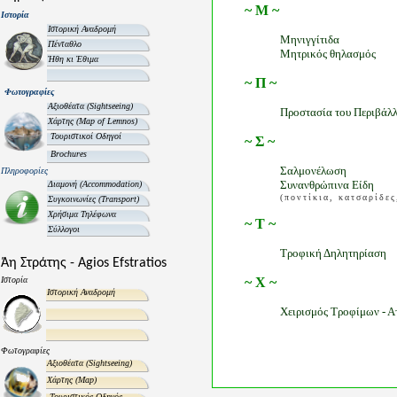
~ Μ ~
Ιστορία
Ιστορική Αναδρομή
Μηνιγγίτιδα
Πένταθλο
Μητρικός θηλασμός
Ήθη κι Έθιμα
~ Π ~
Φωτογραφίες
Αξιοθέατα
(Sightseeing)
Προστασία του Περιβάλ
Χάρτης
(Map of Lemnos)
Τουριστικοί Οδηγοί
~ Σ ~
Brochures
Σαλμονέλωση
Πληροφορίες
Συνανθρώπινα Είδη
Διαμονή
(Accommodation)
(ποντίκια, κατσαρίδες
Συγκοινωνίες
(Transport)
Χρήσιμα Τηλέφωνα
~ Τ ~
Σύλλογοι
Τροφική Δηλητηρίαση
Άη Στράτης - Agios Efstratios
Ιστορία
~ Χ ~
Ιστορική Αναδρομή
Χειρισμός Τροφίμων - Α
Φωτογραφίες
Αξιοθέατα
(Sightseeing)
Χάρτης
(Map)
Τουριστικός Οδηγός